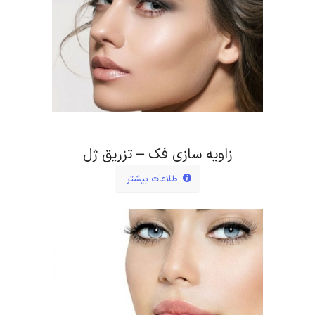
زاویه سازی فک – تزریق ژل
اطلاعات بیشتر