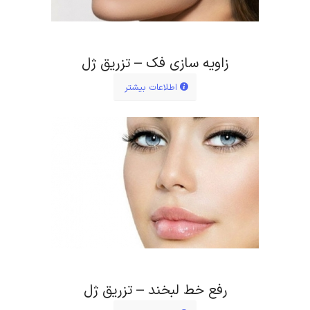
زاویه سازی فک – تزریق ژل
اطلاعات بیشتر
رفع خط لبخند – تزریق ژل