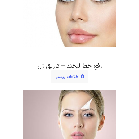
رفع خط لبخند – تزریق ژل
اطلاعات بیشتر