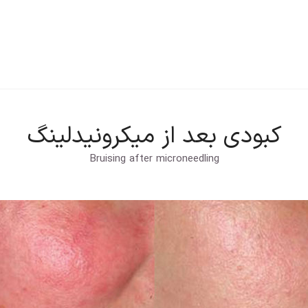
ت
تماس با ما
تعرفه خدمات
کبودی بعد از میکرونیدلینگ
Bruising after microneedling