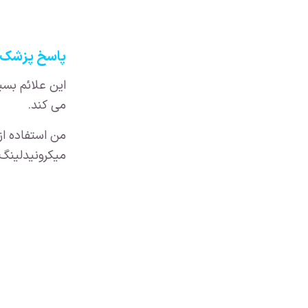
پاسخ پزشک 1 : میکرونیدلینگ با PRP )پلاسمای غنی از پلا
می کند.
من استفاده از
میکرونیدلینگ