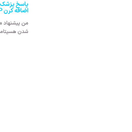
اضافه کرن PRP و لیزر صحبت کنید.
من پیشنهاد می
شدن هسیتامین باش